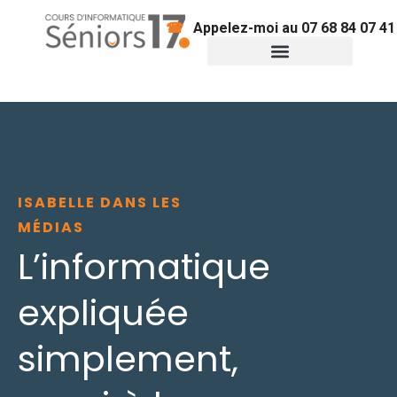
Appelez-moi au 07 68 84 07 41
Informatique & démarches
Conseils pratiques
ISABELLE DANS LES
MÉDIAS
L’informatique
expliquée
simplement,