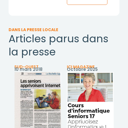
DANS LA PRESSE LOCALE
Articles parus dans
la presse
SUD-OUEST
ICI MAGAZINE
10 mars 2018
Octobre 2025